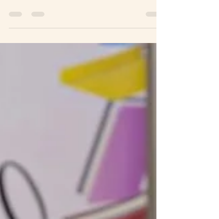
15 de jan. de 2021
1 min de leitura
Amanhecer
CANTA O GALO ANUNCIANDO UM NOVO DIA UM DIA QUE PODE SER
PERFEITO DEPENDENDO DO SEU JEITO QUE JEITO? DO JEITO DE
ENCARAR A VIDA DE...