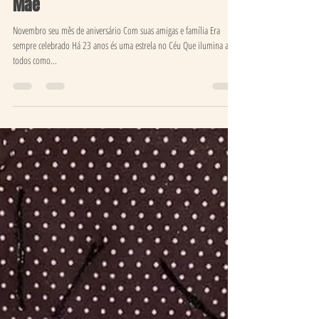
As flores do meu jardim São coloridas e alegres pra mim As flores do
meu jardim Tem Margarida Que além de branca Tem colorida As
flores...
Ateliê de Histórias Edições
15 de jan. de 2021
1 min de leitura
Mãe
Novembro seu mês de aniversário Com suas amigas e família Era
sempre celebrado Há 23 anos és uma estrela no Céu Que ilumina a
todos como...