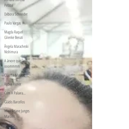
Pessoa
Débora Schneider
Paulo Vargas
Magda Raquel
Glienke Benati
Ângela Maracheski
Nishimura
A árvore que fazia
ooommmm
Cláudia Masiero
Rubia Pioner
Com A Palavra...
Gládis Barcellos
Nívia Rejane Junges
Martins
Adriana