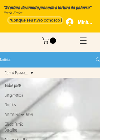
"A leitura do mundo precede a leitura da palavra"
Paulo Freire
Publique seu livro conosco |
Minha Conta
Notícias
Com A Palavra...
Todos posts
Lançamentos
Notícias
Márcia Funke Dieter
Gládis Ferrão
Barcellos
Adriana Borella