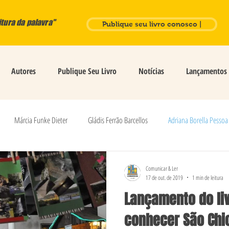
itura da palavra"
Publique seu livro conosco |
Autores
Publique Seu Livro
Notícias
Lançamentos
Márcia Funke Dieter
Gládis Ferrão Barcellos
Adriana Borella Pessoa
Benati
Ângela Maracheski Nishimura
A árvore que fazia ooommmm
Comunicar & Ler
17 de out. de 2019
1 min de leitura
Lançamento do liv
Gládis Barcellos
Nívia Rejane Junges Martins
Adriana Schallenberger
conhecer São Chi