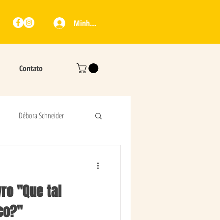
Minha Conta
Contato
Débora Schneider
Cláudia Masiero
ro "Que tal
Adilson Prates
co?"