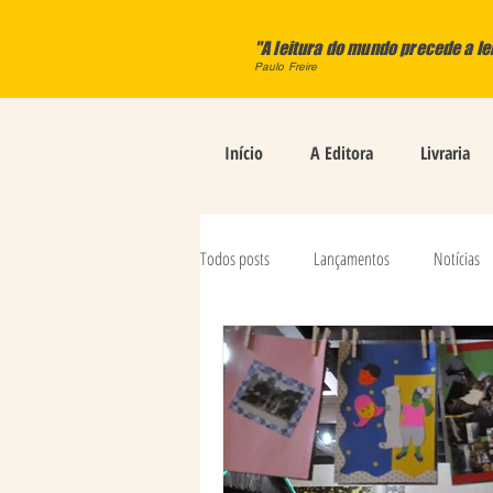
"A leitura do mundo precede a le
Paulo Freire
Início
A Editora
Livraria
Todos posts
Lançamentos
Notícias
Paulo Vargas
Magda Raquel Glienke 
Rubia Pioner
Com A Palavra...