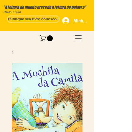
"A leitura do mundo precede a leitura da palavra"
Paulo Freire
Publique seu livro conosco |
Minha Conta