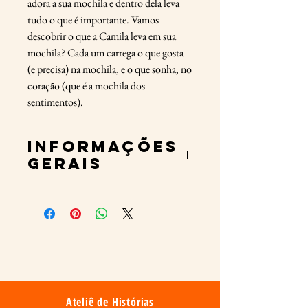
adora a sua mochila e dentro dela leva
tudo o que é importante. Vamos
descobrir o que a Camila leva em sua
mochila? Cada um carrega o que gosta
(e precisa) na mochila, e o que sonha, no
coração (que é a mochila dos
sentimentos).
Informações
gerais
Autora: Gládis Maria Ferrão Barcellos
Ilustração: Silvana Santos
Tamanho: L 25 x A 23 cm
Páginas: 20
ISBN: 978-85-66818-10-9
Ateliê de Histórias