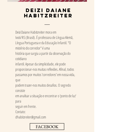
Deizi Daiane
Habitzreiter
Deizi Daiane Habitzreiter mora em
Ivoti/RS (Brasil). É professora de Língua Alemã,
Língua Portuguesa e da Educação Infantil. "O
mistério do corredor" é uma
história que surgiu a partir da observação do
cotidiano
infantil. Apesar da simplicidade, ele pode
proporcionar-nos muitas reflexões. Afinal, todos
passamos por muitos 'corredores' em nossa vida,
que
podem trazer-nos muitos desafios. O segredo
consiste
em analisar a situação e encontrar o 'ponto de luz'
para
seguir em frente.
Contato:
dhabitzreiter@gmail.com
FACEBOOK