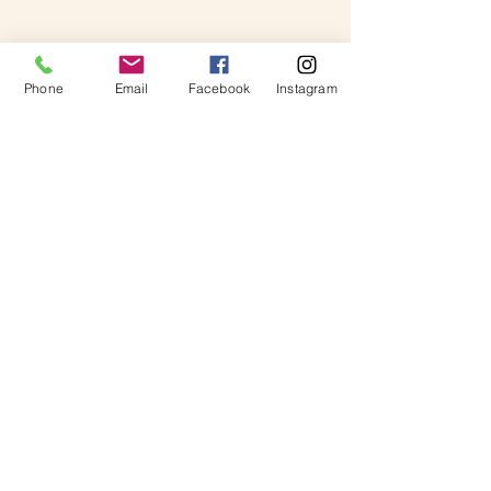
Phone
Email
Facebook
Instagram
Ateliê de Histórias
Rua Jacob Dhein, 1051
Ivoti- RS - CEP:
93900-000
(51)
99545 9128 - (51) 997106980
ateliedehistoriaseditora@gmail.com
Informações
FAQ
Compra E Entrega
Política da loja